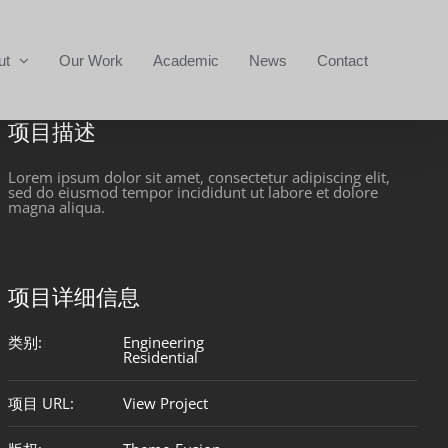
ut
Our Work
Academic
News
Contact
项目描述
Lorem ipsum dolor sit amet, consectetur adipiscing elit,
sed do eiusmod tempor incididunt ut labore et dolore
magna aliqua.
项目详细信息
类别:
Engineering
Residential
项目 URL:
View Project