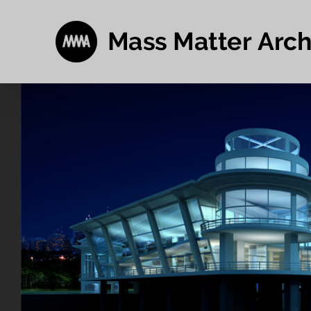
跳
过
内
容
查
看
大
图